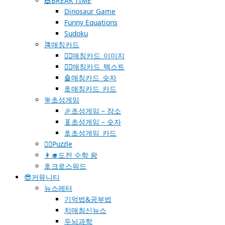
🎪BREAK TIME
Dinosaur Game
Funny Equations
Sudoku
🎏매칭카드
🐱‍🚀매칭카드_이미지
🐱‍👓매칭카드_텍스트
🤖매칭카드_숫자
🚢매칭카드_카드
🎯초성게임
🎉초성게임 – 장소
🧬초성게임 – 숫자
🚢초성게임_카드
🧗‍♀️Puzzle
👨‍🎓도전 수학 왕
🚢크로스워드
😎커뮤니티
뉴스레터
기억법&공부법
치매최신뉴스
두뇌과학