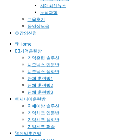
치매최신뉴스
두뇌과학
교육후기
동영상모음
🌻강의신청
🌴Home
🐱‍🚀기억훈련방
기억훈련 솔루션
니모닉스 입문반
니모닉스 심화반
단체 훈련방1
단체 훈련방2
단체 훈련방3
🌞시니어훈련방
치매예방 솔루션
기억체크 입문반
기억체크 심화반
기억체크 퍼즐
🚀게임훈련방