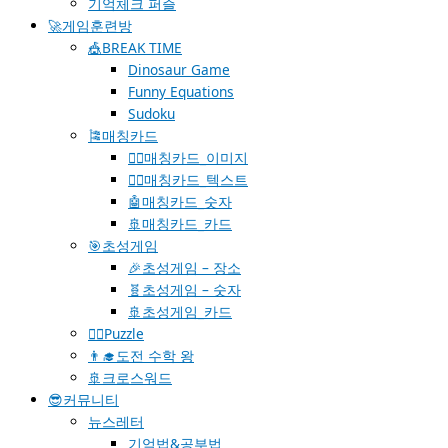
기억체크 퍼즐
🚀게임훈련방
🎪BREAK TIME
Dinosaur Game
Funny Equations
Sudoku
🎏매칭카드
🐱‍🚀매칭카드_이미지
🐱‍👓매칭카드_텍스트
🤖매칭카드_숫자
🚢매칭카드_카드
🎯초성게임
🎉초성게임 – 장소
🧬초성게임 – 숫자
🚢초성게임_카드
🧗‍♀️Puzzle
👨‍🎓도전 수학 왕
🚢크로스워드
😎커뮤니티
뉴스레터
기억법&공부법