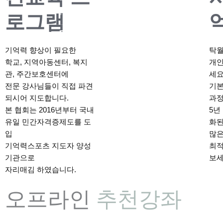
페북
로그램
밴드
카페
기억력 향상이 필요한
탁월
문의
학교, 지역아동센터, 복지
개인
관, 주간보호센터에
세요
전문 강사님들이 직접 파견
기본
되시어 지도합니다.
과
본 협회는 2016년부터 국내
5년
유일 민간자격증제도를 도
화된
입
많은
기억력스포츠 지도자 양성
최적
기관으로
보세
자리매김 하였습니다.
오프라인
추천강좌