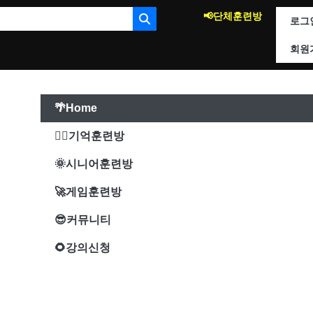
📢단체훈련방
로그
회원
🌴Home
🐱‍🚀기억훈련방
🌞시니어훈련방
🚀게임훈련방
😎커뮤니티
🌻강의신청