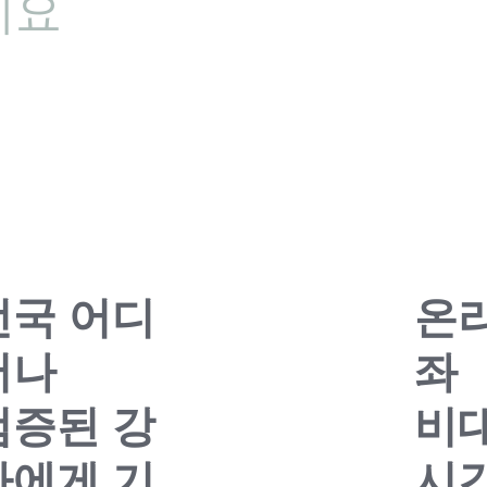
세요
전국 어디
온
서나
좌
검증된 강
비
사에게 기
시