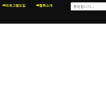
콘
Search
📢프로그램도입
📢협회소개
텐
츠
로
건
너
뛰
기