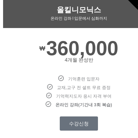
올킬니모닉스
온라인 강좌 l 입문에서 심화까지
360,000
₩
4개월 완성반
기억훈련 입문자
교재,교구 전 셑트 무료 증정
기억력지도자 응시 자격 부여
온라인 강좌(기간내 3회 복습)
수강신청