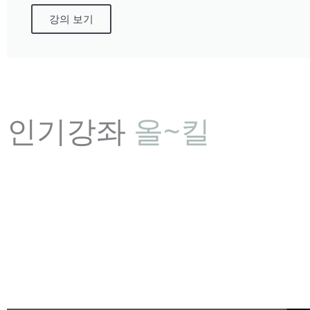
강의 보기
인기강좌
올~킬