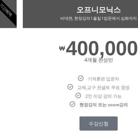
기간혜택
오프니모닉스
비대면, 현장강의 l 올킬 l 입문에서 심화까지
400,000
₩
4개월 완성반
기억훈련 입문자
교재,교구 전셑트 무료 증정
2인 이상 강의 가능
현장강의 또는 zoom강의
수강신청