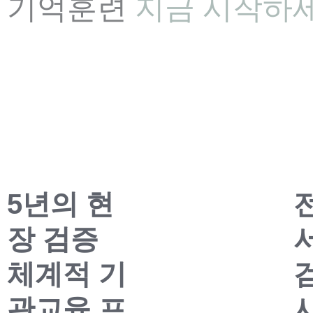
기억훈련
지금 시작하
5년의 현
장 검증
체계적 기
관교육 프