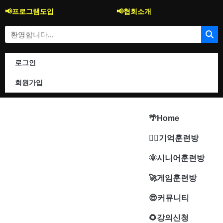
콘
📢프로그램도입
📢협회소개
텐
츠
Search
로
건
너
로그인
뛰
기
회원가입
🌴Home
🐱‍🚀기억훈련방
🌞시니어훈련방
🚀게임훈련방
😎커뮤니티
🌻강의신청