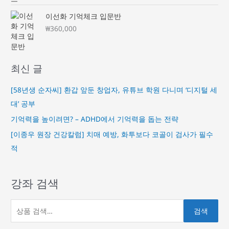
이선화 기억체크 입문반
₩
360,000
최신 글
[58년생 순자씨] 환갑 앞둔 창업자, 유튜브 학원 다니며 ‘디지털 세
대’ 공부
기억력을 높이려면? – ADHD에서 기억력을 돕는 전략
[이종우 원장 건강칼럼] 치매 예방, 화투보다 코골이 검사가 필수
적
강좌 검색
검색