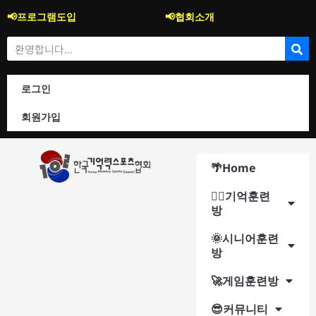
콘
지
검
보
📢프로그램도입
📢협회소개
텐
난
색
관
츠
Search
호
:
함
로
보
건
너
기
로그인
뛰
기
회원가입
🌴Home
🐱‍🚀기억훈련
방
🌞시니어훈련
방
🚀게임훈련방
😎커뮤니티