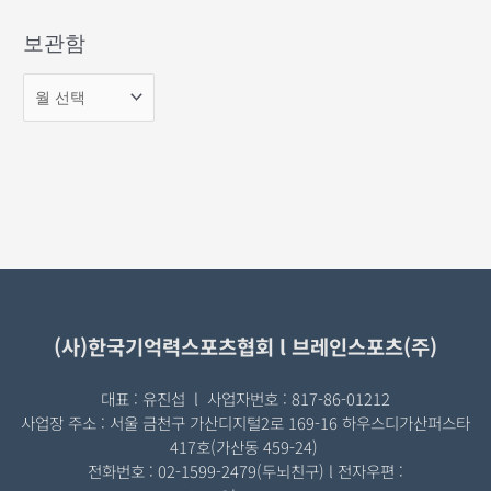
보관함
(사)한국기억력스포츠협회 l 브레인스포츠(주)
대표 : 유진섭 l 사업자번호 : 817-86-01212
사업장 주소 : 서울 금천구 가산디지털2로 169-16 하우스디가산퍼스타
417호(가산동 459-24)
전화번호 : 02-1599-2479(두뇌친구) l 전자우편 :