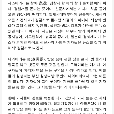
사스마와리는 찰회(察廻), 경찰서 할 때의 찰과 순회할 때의 회
다. 경찰서를 돈다는 뜻이다. 신문사에서는 기자가 처음 들어
오면 경찰서에 배치한다. 일제시대때부터의 관습이다. 세상의
모든 사건사고가 경찰서로 몰리던 시절의 이야기다. 세상의 변
화가 그리 심하지 않던 때, 살인과 방화, 강도가 대단히 큰 뉴스
였던 때의 이야기다. 지금은 세상이 너무나 빨리 바뀌어서 인
공지능이, 기후변화가, 뉴욕의 증시가, 일본의 경제제재가 뉴
스가 되지만 아직도 신문사의 사회부 기자들은 뉴스를 찾기 위
해서! 경찰서로 나간다.
나와바리는 승장(縄張), 밧줄 승에 펼칠 장을 쓴다. 빙 둘러서
말뚝을 박고 밧줄로 두른 것을 말한다. 구역이라는 얘기다. 야
쿠자들이 자기가 삥을 뜯는 구역을 나와바리라고 한다. 예를
들어 칠성파는 부산 칠성다방 주변이 나와바리여서 그런 이름
이 붙었다. 기자실이 그런 곳이다. 지금도 허가받지 않은 기자
들은 못 들어간다. 그 사람들 나와바리이기 때문이다.
한때 기자들이 경로를 독점한 때가 있었다. 가서 듣는 것 자체
가 특혜이고 권력인 때였다. 경제기획원이니 한국은행이니 장
관의 말을 한마디라도 혼자 들으면 그게 도꾸다네였다. 해외의