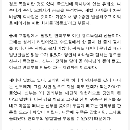
경로 독점이란 것도 있다. 국도변에 하나밖에 없는 휴게소, 나
루터의 주막, 모회사의 공급을 독점하는, 재벌 자녀들이 차린
비공개 회사같은 것이다. 가운데서 영수증만 발급해주고 이익
을 떼어가는 이런 회사를 ‘검문소’라고 부른다.
중세 교황청에서 팔았던 면죄부도 이런 경로독점의 산물이다.
그때는 성서가 라틴어였고, 수도원에서 한 글자 한 글자 필사
를 했다. 아주 귀하고 몹시 비쌌다. 귀족도 태반이 문맹일 때라
일반인들은 읽을 수가 없었다. 당연히 하나님과 접하는 경로를
신부가 독점했다. 신부가 전하는 말이 곧 하나님의 뜻이 됐고,
이윽고 면죄부를 만들어 파는 지경까지 이르렀다.
재미난 일화도 있다. 고약한 귀족 하나가 면죄부를 팔러 다니
는 신부에게 ‘그걸 사면 앞으로 지을 죄도 면죄가 되는가’하고
물었다. 신부는 ‘이 면죄부는 대단히 영험하므로 당연히 된
다’고 말했다. 비싼 값을 치르고 그것을 산 이 귀족은 판매를 끝
내고 마을을 떠나는 신부를 쫓아가 두들겨 패고는 면죄부를 판
돈을 모조리 빼앗아 버렸다. 나중에 귀족은 잡혔지만, 그대로
풀려났다. 면죄부의 영험함을 부정할 수 없었기 때문이다.