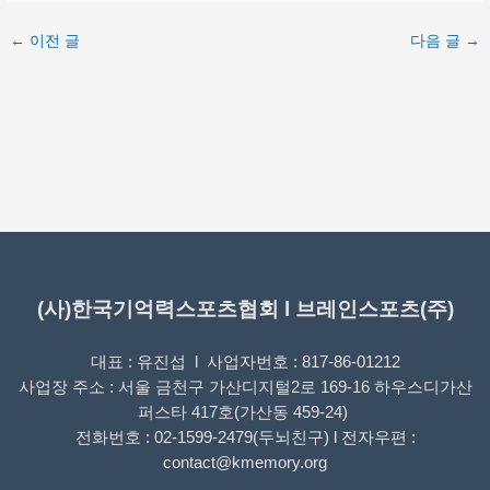
←
이전 글
다음 글
→
(사)한국기억력스포츠협회 l 브레인스포츠(주)
대표 : 유진섭 l 사업자번호 : 817-86-01212
사업장 주소 : 서울 금천구 가산디지털2로 169-16 하우스디가산
퍼스타 417호(가산동 459-24)
전화번호 : 02-1599-2479(두뇌친구) l 전자우편 :
contact@kmemory.org