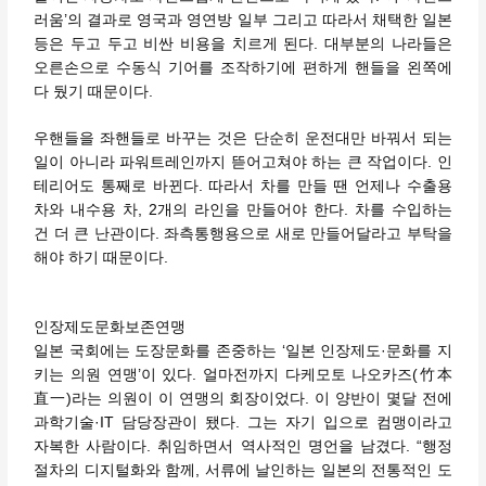
러움’의 결과로 영국과 영연방 일부 그리고 따라서 채택한 일본
등은 두고 두고 비싼 비용을 치르게 된다. 대부분의 나라들은
오른손으로 수동식 기어를 조작하기에 편하게 핸들을 왼쪽에
다 뒀기 때문이다.
우핸들을 좌핸들로 바꾸는 것은 단순히 운전대만 바꿔서 되는
일이 아니라 파워트레인까지 뜯어고쳐야 하는 큰 작업이다. 인
테리어도 통째로 바뀐다. 따라서 차를 만들 땐 언제나 수출용
차와 내수용 차, 2개의 라인을 만들어야 한다. 차를 수입하는
건 더 큰 난관이다. 좌측통행용으로 새로 만들어달라고 부탁을
해야 하기 때문이다.
인장제도문화보존연맹
일본 국회에는 도장문화를 존중하는 ‘일본 인장제도·문화를 지
키는 의원 연맹’이 있다. 얼마전까지 다케모토 나오카즈(竹本
直一)라는 의원이 이 연맹의 회장이었다. 이 양반이 몇달 전에
과학기술·IT 담당장관이 됐다. 그는 자기 입으로 컴맹이라고
자복한 사람이다. 취임하면서 역사적인 명언을 남겼다. “행정
절차의 디지털화와 함께, 서류에 날인하는 일본의 전통적인 도