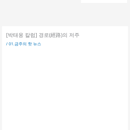
[박태웅 칼럼] 경로(經路)의 저주
/
01.금주의 핫 뉴스