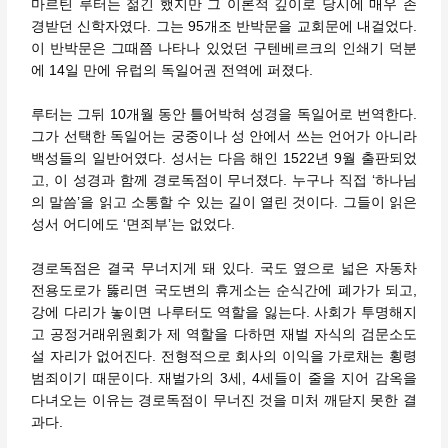
마르틴 루터는 젊긴 했지만 그 이론적 깊이로 당시에 매우 존
경받던 신학자였다. 그는 95개조 반박문을 교회문에 내걸었다.
이 반박문은 그때쯤 나타나 있었던 구텐베르크의 인쇄기 덕분
에 14일 만에 유럽의 독일어권 전역에 퍼졌다.
루터는 그뒤 10개월 동안 틀어박혀 성경을 독일어로 번역한다.
그가 선택한 독일어는 궁중이나 성 안에서 쓰는 언어가 아니라
백성들의 일반어였다. 성서는 다음 해인 1522년 9월 출판되었
고, 이 성경과 함께 경로독점이 무너졌다. 누구나 직접 ‘하나님
의 말씀’을 읽고 소통할 수 있는 길이 열린 것이다. 그들이 읽은
성서 어디에도 ‘면죄부’는 없었다.
경로독점은 결국 무너지게 돼 있다. 국도 옆으로 넓은 자동차
전용도로가 뚫리면 국도변의 휴게소는 순식간에 폐가가 되고,
강에 다리가 놓이면 나루터도 역할을 잃는다. 사회가 투명해지
고 공정거래위원회가 제 역할을 다하면 재벌 자식의 검문소도
설 자리가 없어진다. 전형적으로 회사의 이익을 가로채는 횡령
범죄이기 때문이다. 재벌가의 3세, 4세들이 줄을 지어 감옥을
다녀오는 이유는 경로독점이 무너진 것을 미처 깨닫지 못한 결
과다.