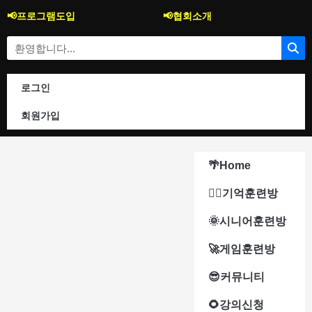
콘
📢프로그램도입
📢협회소개
텐
츠
Search
로
건
너
로그인
뛰
기
회원가입
🌴Home
🐱‍🚀기억훈련방
🌞시니어훈련방
🚀게임훈련방
😎커뮤니티
🌻강의신청