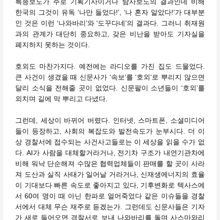
특종보도가 주로 기획기사이거나 탐사보도의 결과인데 비해
한국의 그것이 유독 ‘나만 들었다!’, ‘나 혼자 알았다!’가 대부분
인 것은 이런 ‘나와바리’와 ‘도꾸다네’의 결과다. 그러니 취재원
과의 관계가 대단히 중요하고, 갖은 비난을 받아도 기자실을
폐지하지 못하는 것이다.
호외도 마찬가지다. 예전에는 라디오를 가진 집도 드물었다.
큰 사건이 생겼을 때 신문사가 ‘속보’를 ‘호외’로 뿌리지 않으면
달리 소식을 전해줄 곳이 없었다. 신문팔이 소년들이 ‘호외’를
외치며 길에 막 뿌리고 다녔다.
그런데, 세상이 바뀌어 버렸다. 인터넷, 스마트폰, 소셜미디어
들이 등장하고, 사회의 복잡도와 발전속도가 눈부시다. 더 이
상 경찰서에 접수되는 사건사고들로는 이 세상을 읽을 수가 없
다. AI가 사람을 대체할거라거나, 전기차 구조가 내연기관차에
비해 워낙 단순해져 수많은 협력업체들이 판매를 할 곳이 사라
져 도산과 실직 사태가 일어날 거라거나, 신재생에너지의 효율
이 기대보다 빠른 속도로 좋아지고 있다, 기후변화로 텍사스에
서 60여 명이 때 아닌 한파로 얼어죽었다 같은 이슈들을 경찰
서에서 대체 무슨 재주로 듣겠는가. 그런데도 신문사들은 기자
가 새로 들어오면 경찰서로 보내 나와바리를 돌며 사스마와리