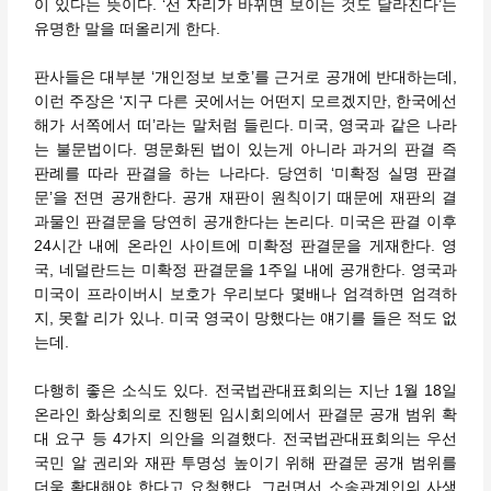
이 있다는 뜻이다. ‘선 자리가 바뀌면 보이는 것도 달라진다’는
유명한 말을 떠올리게 한다.
판사들은 대부분 ‘개인정보 보호’를 근거로 공개에 반대하는데,
이런 주장은 ‘지구 다른 곳에서는 어떤지 모르겠지만, 한국에선
해가 서쪽에서 떠’라는 말처럼 들린다. 미국, 영국과 같은 나라
는 불문법이다. 명문화된 법이 있는게 아니라 과거의 판결 즉
판례를 따라 판결을 하는 나라다. 당연히 ‘미확정 실명 판결
문’을 전면 공개한다. 공개 재판이 원칙이기 때문에 재판의 결
과물인 판결문을 당연히 공개한다는 논리다. 미국은 판결 이후
24시간 내에 온라인 사이트에 미확정 판결문을 게재한다. 영
국, 네덜란드는 미확정 판결문을 1주일 내에 공개한다. 영국과
미국이 프라이버시 보호가 우리보다 몇배나 엄격하면 엄격하
지, 못할 리가 있나. 미국 영국이 망했다는 얘기를 들은 적도 없
는데.
다행히 좋은 소식도 있다. 전국법관대표회의는 지난 1월 18일
온라인 화상회의로 진행된 임시회의에서 판결문 공개 범위 확
대 요구 등 4가지 의안을 의결했다. 전국법관대표회의는 우선
국민 알 권리와 재판 투명성 높이기 위해 판결문 공개 범위를
더욱 확대해야 한다고 요청했다. 그러면서 소송관계인의 사생