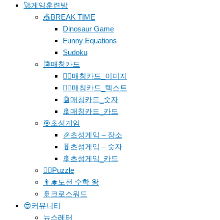
🚀게임훈련방
🎪BREAK TIME
Dinosaur Game
Funny Equations
Sudoku
🎏매칭카드
🐱‍🚀매칭카드_이미지
🐱‍👓매칭카드_텍스트
🤖매칭카드_숫자
🚢매칭카드_카드
🎯초성게임
🎉초성게임 – 장소
🧬초성게임 – 숫자
🚢초성게임_카드
🧗‍♀️Puzzle
👨‍🎓도전 수학 왕
🚢크로스워드
😎커뮤니티
뉴스레터