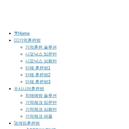
🌴Home
🐱‍🚀기억훈련방
기억훈련 솔루션
니모닉스 입문반
니모닉스 심화반
단체 훈련방1
단체 훈련방2
단체 훈련방3
🌞시니어훈련방
치매예방 솔루션
기억체크 입문반
기억체크 심화반
기억체크 퍼즐
🚀게임훈련방