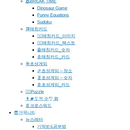
🎪BREAK TIME
Dinosaur Game
Funny Equations
Sudoku
🎏매칭카드
🐱‍🚀매칭카드_이미지
🐱‍👓매칭카드_텍스트
🤖매칭카드_숫자
🚢매칭카드_카드
🎯초성게임
🎉초성게임 – 장소
🧬초성게임 – 숫자
🚢초성게임_카드
🧗‍♀️Puzzle
👨‍🎓도전 수학 왕
페북
🚢크로스워드
😎커뮤니티
밴드
카페
뉴스레터
문의
기억법&공부법