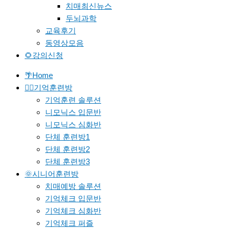
치매최신뉴스
두뇌과학
교육후기
동영상모음
🌻강의신청
🌴Home
🐱‍🚀기억훈련방
기억훈련 솔루션
니모닉스 입문반
니모닉스 심화반
단체 훈련방1
단체 훈련방2
단체 훈련방3
🌞시니어훈련방
치매예방 솔루션
기억체크 입문반
기억체크 심화반
기억체크 퍼즐