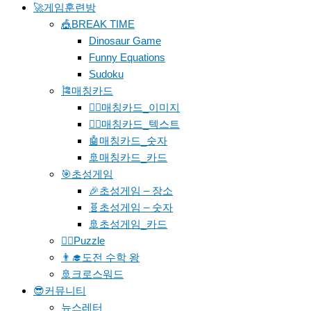
🚀게임훈련방
🎪BREAK TIME
Dinosaur Game
Funny Equations
Sudoku
🎏매칭카드
🐱‍🚀매칭카드_이미지
🐱‍👓매칭카드_텍스트
🤖매칭카드_숫자
🚢매칭카드_카드
🎯초성게임
🎉초성게임 – 장소
🧬초성게임 – 숫자
🚢초성게임_카드
🧗‍♀️Puzzle
👨‍🎓도전 수학 왕
🚢크로스워드
😎커뮤니티
뉴스레터