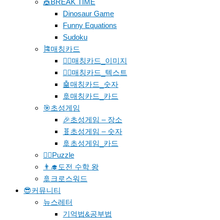
🎪BREAK TIME
Dinosaur Game
Funny Equations
Sudoku
🎏매칭카드
🐱‍🚀매칭카드_이미지
🐱‍👓매칭카드_텍스트
🤖매칭카드_숫자
🚢매칭카드_카드
🎯초성게임
🎉초성게임 – 장소
🧬초성게임 – 숫자
🚢초성게임_카드
🧗‍♀️Puzzle
👨‍🎓도전 수학 왕
🚢크로스워드
😎커뮤니티
뉴스레터
기억법&공부법