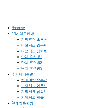
🌴Home
🐱‍🚀기억훈련방
기억훈련 솔루션
니모닉스 입문반
니모닉스 심화반
단체 훈련방1
단체 훈련방2
단체 훈련방3
🌞시니어훈련방
치매예방 솔루션
기억체크 입문반
기억체크 심화반
기억체크 퍼즐
🚀게임훈련방