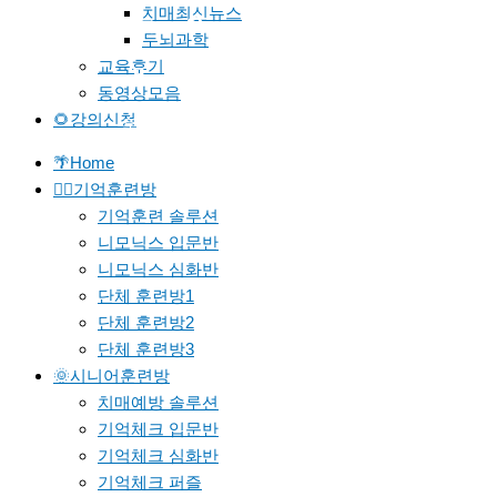
치매최신뉴스
페북
두뇌과학
교육후기
밴드
카페
동영상모음
🌻강의신청
문의
🌴Home
🐱‍🚀기억훈련방
기억훈련 솔루션
니모닉스 입문반
니모닉스 심화반
단체 훈련방1
단체 훈련방2
단체 훈련방3
🌞시니어훈련방
치매예방 솔루션
기억체크 입문반
기억체크 심화반
기억체크 퍼즐