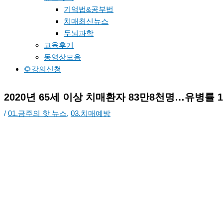
기억법&공부법
치매최신뉴스
두뇌과학
교육후기
동영상모음
🌻강의신청
2020년 65세 이상 치매환자 83만8천명…유병률 1
/
01.금주의 핫 뉴스
,
03.치매예방