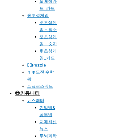
🚢매칭카
드_카드
🎯초성게임
🎉초성게
임 – 장소
🧬초성게
임 – 숫자
🚢초성게
임_카드
🧗‍♀️Puzzle
👨‍🎓도전 수학
왕
🚢크로스워드
😎커뮤니티
뉴스레터
기억법&
공부법
치매최신
뉴스
두뇌과학