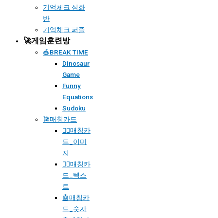
기억체크 심화
반
기억체크 퍼즐
🚀게임훈련방
🎪BREAK TIME
Dinosaur
Game
Funny
Equations
Sudoku
🎏매칭카드
🐱‍🚀매칭카
드_이미
지
🐱‍👓매칭카
드_텍스
트
🤖매칭카
드_숫자