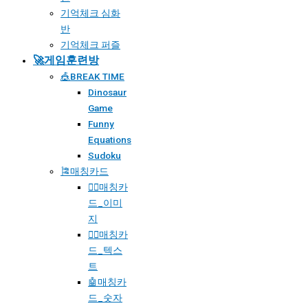
기억체크 심화
반
기억체크 퍼즐
🚀게임훈련방
🎪BREAK TIME
Dinosaur
Game
Funny
Equations
Sudoku
🎏매칭카드
🐱‍🚀매칭카
드_이미
지
🐱‍👓매칭카
드_텍스
트
🤖매칭카
드_숫자