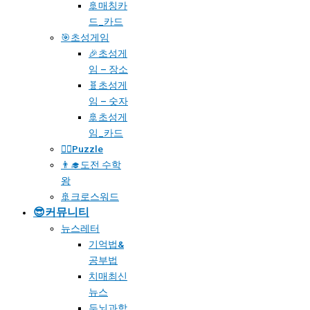
🚢매칭카
드_카드
🎯초성게임
🎉초성게
임 – 장소
🧬초성게
임 – 숫자
🚢초성게
임_카드
🧗‍♀️Puzzle
👨‍🎓도전 수학
왕
🚢크로스워드
😎커뮤니티
뉴스레터
기억법&
공부법
치매최신
뉴스
두뇌과학