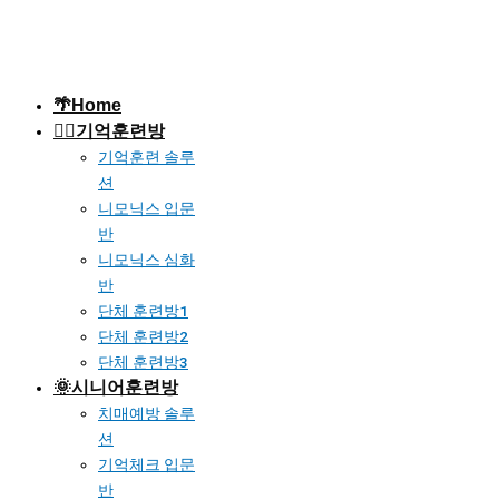
🌴Home
🐱‍🚀기억훈련방
기억훈련 솔루
션
니모닉스 입문
반
니모닉스 심화
반
단체 훈련방1
단체 훈련방2
단체 훈련방3
🌞시니어훈련방
치매예방 솔루
션
기억체크 입문
반