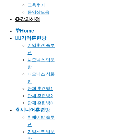
교육후기
동영상모음
🌻강의신청
🌴Home
🐱‍🚀기억훈련방
기억훈련 솔루
션
니모닉스 입문
반
니모닉스 심화
반
단체 훈련방1
단체 훈련방2
단체 훈련방3
🌞시니어훈련방
치매예방 솔루
션
기억체크 입문
반