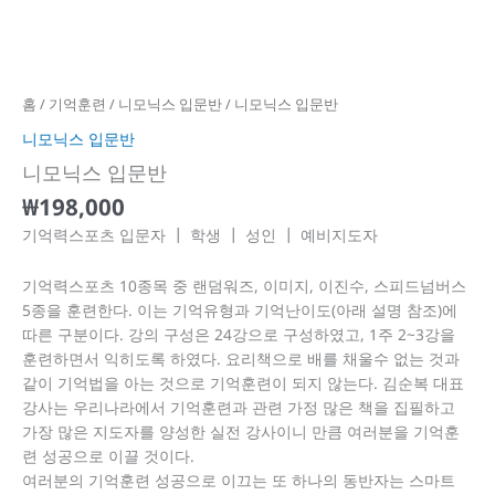
니
모
닉
홈
/
기억훈련
/
니모닉스 입문반
/ 니모닉스 입문반
스
니모닉스 입문반
입
니모닉스 입문반
문
반
₩
198,000
수
기억력스포츠 입문자 ┃ 학생 ┃ 성인 ┃ 예비지도자
량
기억력스포츠 10종목 중 랜덤워즈, 이미지, 이진수, 스피드넘버스
5종을 훈련한다. 이는 기억유형과 기억난이도(아래 설명 참조)에
따른 구분이다. 강의 구성은 24강으로 구성하였고, 1주 2~3강을
훈련하면서 익히도록 하였다. 요리책으로 배를 채울수 없는 것과
같이 기억법을 아는 것으로 기억훈련이 되지 않는다. 김순복 대표
강사는 우리나라에서 기억훈련과 관련 가정 많은 책을 집필하고
가장 많은 지도자를 양성한 실전 강사이니 만큼 여러분을 기억훈
련 성공으로 이끌 것이다.
여러분의 기억훈련 성공으로 이끄는 또 하나의 동반자는 스마트