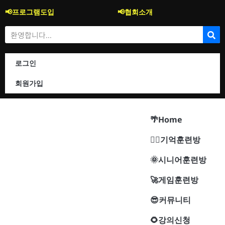
콘
📢프로그램도입
📢협회소개
텐
츠
Search
로
건
너
로그인
뛰
기
회원가입
🌴Home
🐱‍🚀기억훈련방
🌞시니어훈련방
🚀게임훈련방
😎커뮤니티
🌻강의신청