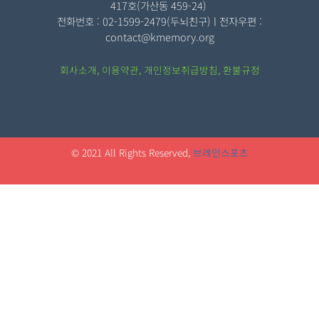
417호(가산동 459-24)
전화번호 : 02-1599-2479(두뇌친구) l 전자우편 :
contact@kmemory.org
회사소개
,
이용약관
,
개인정보취급방침
,
환불규정
© 2021 All Rights Reserved,
브레인스포츠