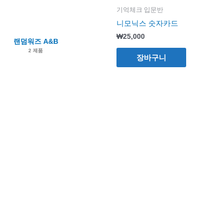
기억체크 입문반
니모닉스 숫자카드
₩
25,000
랜덤워즈 A&B
2 제품
장바구니