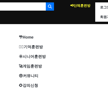
📢단체훈련방
로그
회원
🌴Home
🐱‍🚀기억훈련방
🌞시니어훈련방
🚀게임훈련방
😎커뮤니티
🌻강의신청