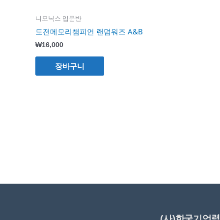
니모닉스 입문반
도전메모리챔피언 랜덤워즈 A&B
₩
16,000
장바구니
(사)한국기억력