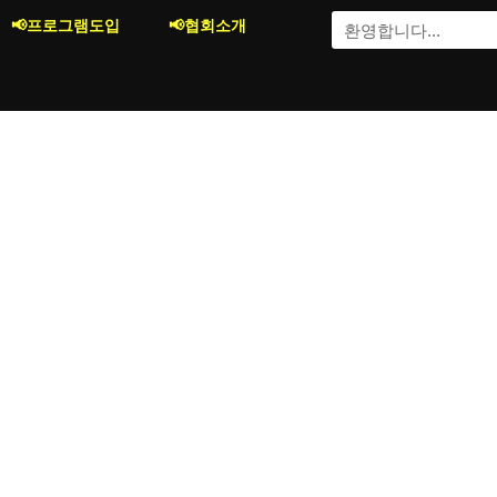
콘
Search
📢프로그램도입
📢협회소개
텐
츠
로
건
너
뛰
기