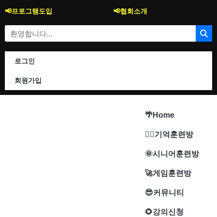
콘
📢프로그램도입
📢협회소개
텐
츠
Search
로
건
너
로그인
뛰
기
회원가입
🌴Home
🐱‍🚀기억훈련방
🌞시니어훈련방
🚀게임훈련방
😎커뮤니티
🌻강의신청