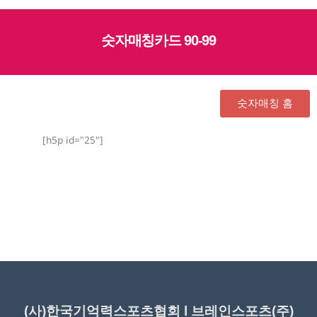
숫자매칭카드 90-99
숫자매칭 홈
[h5p id="25"]
(사)한국기억력스포츠협회 l 브레인스포츠(주)