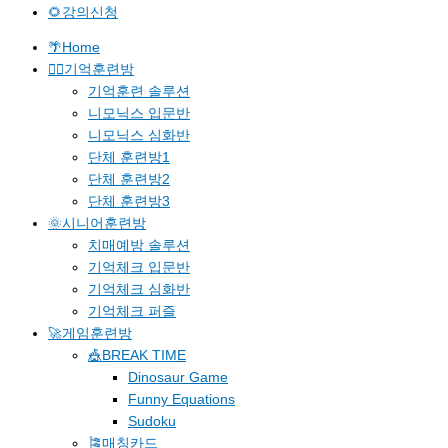
🌻강의신청
🌴Home
🐱‍🚀기억훈련방
기억훈련 솔루션
니모닉스 입문반
니모닉스 심화반
단체 훈련방1
단체 훈련방2
단체 훈련방3
🌞시니어훈련방
치매예방 솔루션
기억체크 입문반
기억체크 심화반
기억체크 퍼즐
🚀게임훈련방
🎪BREAK TIME
Dinosaur Game
Funny Equations
Sudoku
🎏매칭카드