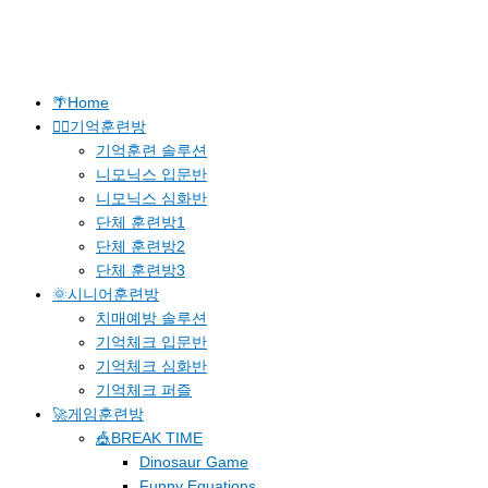
🌴Home
🐱‍🚀기억훈련방
기억훈련 솔루션
니모닉스 입문반
니모닉스 심화반
단체 훈련방1
단체 훈련방2
단체 훈련방3
🌞시니어훈련방
치매예방 솔루션
기억체크 입문반
기억체크 심화반
기억체크 퍼즐
🚀게임훈련방
🎪BREAK TIME
Dinosaur Game
Funny Equations