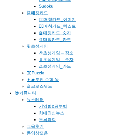
Sudoku
🎏매칭카드
🐱‍🚀매칭카드_이미지
🐱‍👓매칭카드_텍스트
🤖매칭카드_숫자
🚢매칭카드_카드
🎯초성게임
🎉초성게임 – 장소
🧬초성게임 – 숫자
🚢초성게임_카드
🧗‍♀️Puzzle
👨‍🎓도전 수학 왕
🚢크로스워드
😎커뮤니티
뉴스레터
기억법&공부법
치매최신뉴스
두뇌과학
교육후기
동영상모음