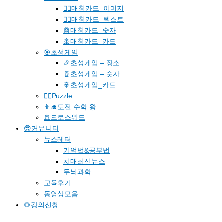
🐱‍🚀매칭카드_이미지
🐱‍👓매칭카드_텍스트
🤖매칭카드_숫자
🚢매칭카드_카드
🎯초성게임
🎉초성게임 – 장소
🧬초성게임 – 숫자
🚢초성게임_카드
🧗‍♀️Puzzle
👨‍🎓도전 수학 왕
🚢크로스워드
😎커뮤니티
뉴스레터
기억법&공부법
치매최신뉴스
두뇌과학
교육후기
동영상모음
🌻강의신청