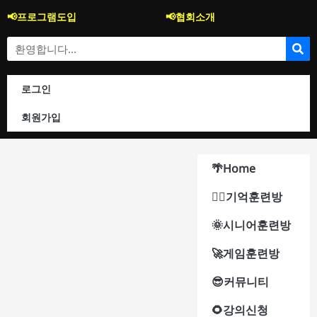
콘
📢프로그램도입
📢협회소개
텐
츠
Search
로
건
너
로그인
뛰
기
회원가입
🌴Home
🐱‍🚀기억훈련방
🌞시니어훈련방
🚀게임훈련방
😎커뮤니티
🌻강의신청