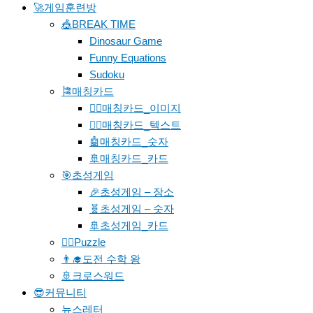
🚀게임훈련방
🎪BREAK TIME
Dinosaur Game
Funny Equations
Sudoku
🎏매칭카드
🐱‍🚀매칭카드_이미지
🐱‍👓매칭카드_텍스트
🤖매칭카드_숫자
🚢매칭카드_카드
🎯초성게임
🎉초성게임 – 장소
🧬초성게임 – 숫자
🚢초성게임_카드
🧗‍♀️Puzzle
👨‍🎓도전 수학 왕
🚢크로스워드
😎커뮤니티
뉴스레터