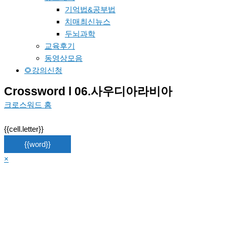
기억법&공부법
치매최신뉴스
두뇌과학
교육후기
동영상모음
🌻강의신청
Crossword l 06.사우디아라비아
크로스워드 홈
{{cell.letter}}
{{word}}
×