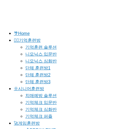
🌴Home
🐱‍🚀기억훈련방
기억훈련 솔루션
니모닉스 입문반
니모닉스 심화반
단체 훈련방1
단체 훈련방2
단체 훈련방3
🌞시니어훈련방
치매예방 솔루션
기억체크 입문반
기억체크 심화반
기억체크 퍼즐
🚀게임훈련방