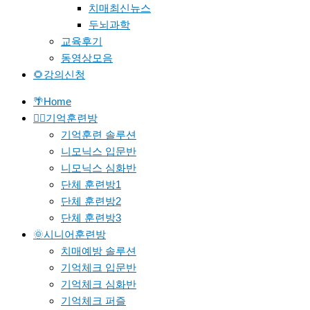
치매최신뉴스
두뇌과학
교육후기
동영상모음
🌻강의신청
🌴Home
🐱‍🚀기억훈련방
기억훈련 솔루션
니모닉스 입문반
니모닉스 심화반
단체 훈련방1
단체 훈련방2
단체 훈련방3
🌞시니어훈련방
치매예방 솔루션
기억체크 입문반
기억체크 심화반
기억체크 퍼즐