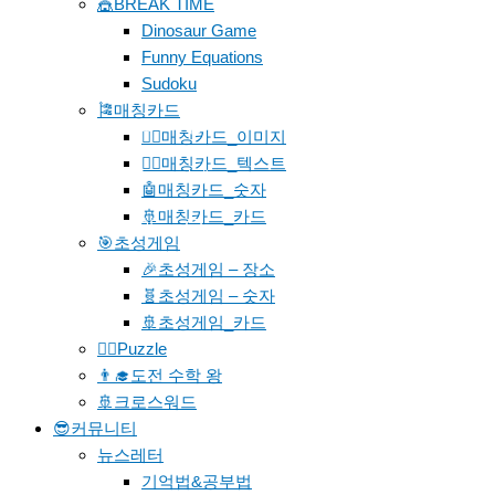
🎪BREAK TIME
Dinosaur Game
Funny Equations
Sudoku
🎏매칭카드
페북
🐱‍🚀매칭카드_이미지
🐱‍👓매칭카드_텍스트
밴드
카페
🤖매칭카드_숫자
🚢매칭카드_카드
문의
🎯초성게임
🎉초성게임 – 장소
🧬초성게임 – 숫자
🚢초성게임_카드
🧗‍♀️Puzzle
👨‍🎓도전 수학 왕
🚢크로스워드
😎커뮤니티
뉴스레터
기억법&공부법