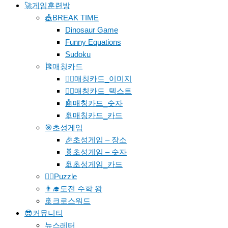
🚀게임훈련방
🎪BREAK TIME
Dinosaur Game
Funny Equations
Sudoku
🎏매칭카드
🐱‍🚀매칭카드_이미지
🐱‍👓매칭카드_텍스트
🤖매칭카드_숫자
🚢매칭카드_카드
🎯초성게임
🎉초성게임 – 장소
🧬초성게임 – 숫자
🚢초성게임_카드
🧗‍♀️Puzzle
👨‍🎓도전 수학 왕
🚢크로스워드
😎커뮤니티
뉴스레터