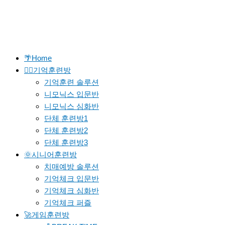
🌴Home
🐱‍🚀기억훈련방
기억훈련 솔루션
니모닉스 입문반
니모닉스 심화반
단체 훈련방1
단체 훈련방2
단체 훈련방3
🌞시니어훈련방
치매예방 솔루션
기억체크 입문반
기억체크 심화반
기억체크 퍼즐
🚀게임훈련방