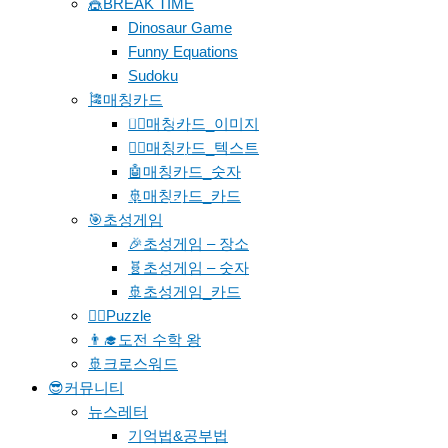
🎪BREAK TIME
Dinosaur Game
Funny Equations
Sudoku
🎏매칭카드
페북
🐱‍🚀매칭카드_이미지
🐱‍👓매칭카드_텍스트
밴드
카페
🤖매칭카드_숫자
🚢매칭카드_카드
문의
🎯초성게임
🎉초성게임 – 장소
🧬초성게임 – 숫자
🚢초성게임_카드
🧗‍♀️Puzzle
👨‍🎓도전 수학 왕
🚢크로스워드
😎커뮤니티
뉴스레터
기억법&공부법