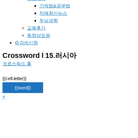
기억법&공부법
치매최신뉴스
두뇌과학
교육후기
동영상모음
🌻강의신청
Crossword l 15.러시아
크로스워드 홈
{{cell.letter}}
{{word}}
×