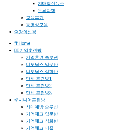
치매최신뉴스
두뇌과학
교육후기
동영상모음
🌻강의신청
🌴Home
🐱‍🚀기억훈련방
기억훈련 솔루션
니모닉스 입문반
니모닉스 심화반
단체 훈련방1
단체 훈련방2
단체 훈련방3
🌞시니어훈련방
치매예방 솔루션
기억체크 입문반
기억체크 심화반
기억체크 퍼즐