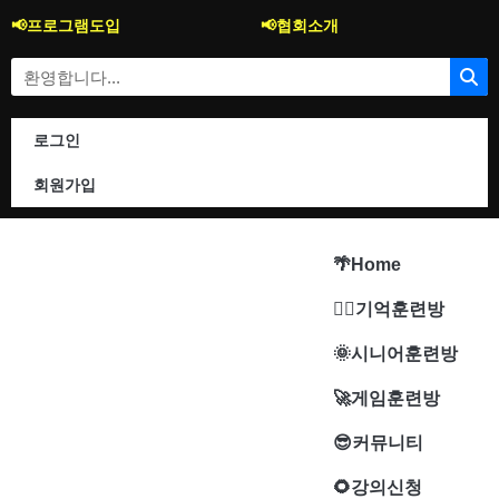
콘
📢프로그램도입
📢협회소개
텐
츠
Search
로
건
너
로그인
뛰
기
회원가입
🌴Home
🐱‍🚀기억훈련방
🌞시니어훈련방
🚀게임훈련방
😎커뮤니티
🌻강의신청