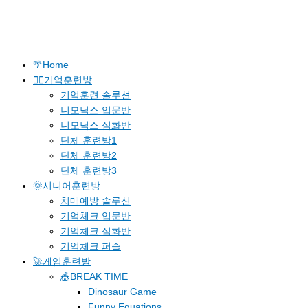
🌴Home
🐱‍🚀기억훈련방
기억훈련 솔루션
니모닉스 입문반
니모닉스 심화반
단체 훈련방1
단체 훈련방2
단체 훈련방3
🌞시니어훈련방
치매예방 솔루션
기억체크 입문반
기억체크 심화반
기억체크 퍼즐
🚀게임훈련방
🎪BREAK TIME
Dinosaur Game
Funny Equations