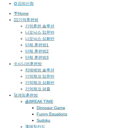
🌻강의신청
🌴Home
🐱‍🚀기억훈련방
기억훈련 솔루션
니모닉스 입문반
니모닉스 심화반
단체 훈련방1
단체 훈련방2
단체 훈련방3
🌞시니어훈련방
치매예방 솔루션
기억체크 입문반
기억체크 심화반
기억체크 퍼즐
🚀게임훈련방
🎪BREAK TIME
Dinosaur Game
Funny Equations
Sudoku
🎏매칭카드