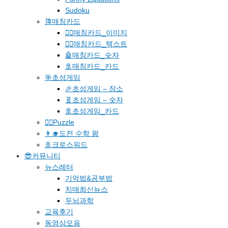
Sudoku
🎏매칭카드
🐱‍🚀매칭카드_이미지
🐱‍👓매칭카드_텍스트
🤖매칭카드_숫자
🚢매칭카드_카드
🎯초성게임
🎉초성게임 – 장소
🧬초성게임 – 숫자
🚢초성게임_카드
🧗‍♀️Puzzle
👨‍🎓도전 수학 왕
🚢크로스워드
😎커뮤니티
뉴스레터
기억법&공부법
치매최신뉴스
두뇌과학
교육후기
동영상모음