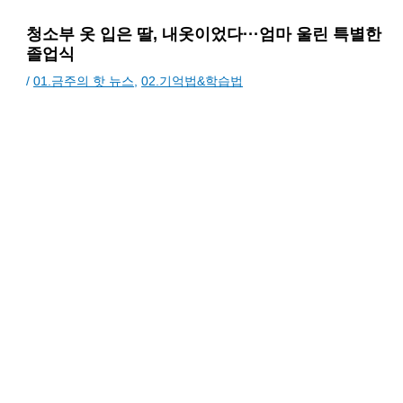
청소부 옷 입은 딸, 내옷이었다···엄마 울린 특별한
졸업식
/
01.금주의 핫 뉴스
,
02.기억법&학습법