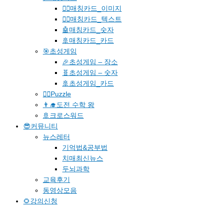
🐱‍🚀매칭카드_이미지
🐱‍👓매칭카드_텍스트
🤖매칭카드_숫자
🚢매칭카드_카드
🎯초성게임
🎉초성게임 – 장소
🧬초성게임 – 숫자
🚢초성게임_카드
🧗‍♀️Puzzle
👨‍🎓도전 수학 왕
🚢크로스워드
😎커뮤니티
뉴스레터
기억법&공부법
치매최신뉴스
두뇌과학
교육후기
동영상모음
🌻강의신청