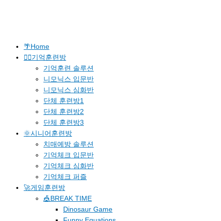
🌴Home
🐱‍🚀기억훈련방
기억훈련 솔루션
니모닉스 입문반
니모닉스 심화반
단체 훈련방1
단체 훈련방2
단체 훈련방3
🌞시니어훈련방
치매예방 솔루션
기억체크 입문반
기억체크 심화반
기억체크 퍼즐
🚀게임훈련방
🎪BREAK TIME
Dinosaur Game
Funny Equations