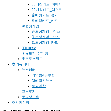
🐱‍🚀매칭카드_이미지
🐱‍👓매칭카드_텍스트
🤖매칭카드_숫자
🚢매칭카드_카드
🎯초성게임
🎉초성게임 – 장소
🧬초성게임 – 숫자
🚢초성게임_카드
🧗‍♀️Puzzle
👨‍🎓도전 수학 왕
🚢크로스워드
😎커뮤니티
뉴스레터
기억법&공부법
치매최신뉴스
두뇌과학
교육후기
동영상모음
🌻강의신청