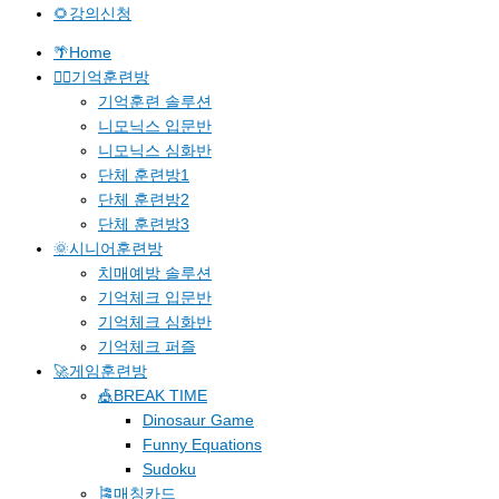
🌻강의신청
🌴Home
🐱‍🚀기억훈련방
기억훈련 솔루션
니모닉스 입문반
니모닉스 심화반
단체 훈련방1
단체 훈련방2
단체 훈련방3
🌞시니어훈련방
치매예방 솔루션
기억체크 입문반
기억체크 심화반
기억체크 퍼즐
🚀게임훈련방
🎪BREAK TIME
Dinosaur Game
Funny Equations
Sudoku
🎏매칭카드