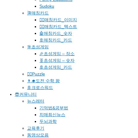
Sudoku
🎏매칭카드
🐱‍🚀매칭카드_이미지
🐱‍👓매칭카드_텍스트
🤖매칭카드_숫자
🚢매칭카드_카드
🎯초성게임
🎉초성게임 – 장소
🧬초성게임 – 숫자
🚢초성게임_카드
🧗‍♀️Puzzle
👨‍🎓도전 수학 왕
🚢크로스워드
😎커뮤니티
뉴스레터
기억법&공부법
치매최신뉴스
두뇌과학
교육후기
동영상모음